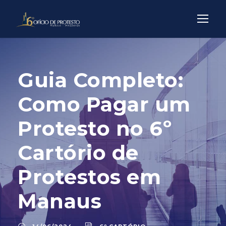
Guia Completo:
Como Pagar um
Protesto no 6º
Cartório de
Protestos em
Manaus